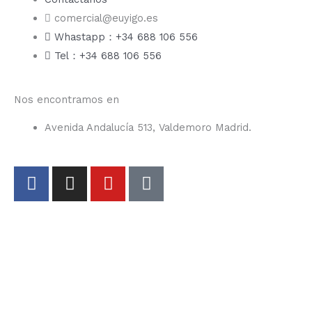
comercial@euyigo.es
Whastapp：+34 688 106 556
Tel：+34 688 106 556
Nos encontramos en
Avenida Andalucía 513, Valdemoro Madrid.
F
I
Y
T
a
n
o
i
c
s
u
k
e
t
t
t
b
a
u
o
o
g
b
k
o
r
e
k
a