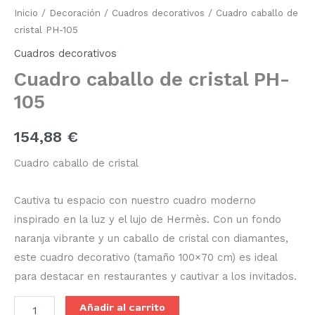
de
Inicio
/
Decoración
/
Cuadros decorativos
/ Cuadro caballo de
cristal
PH-
cristal PH-105
105
Cuadros decorativos
cantidad
Cuadro caballo de cristal PH-
105
154,88
€
Cuadro caballo de cristal
Cautiva tu espacio con nuestro cuadro moderno
inspirado en la luz y el lujo de Hermès. Con un fondo
naranja vibrante y un caballo de cristal con diamantes,
este cuadro decorativo (tamaño 100×70 cm) es ideal
para destacar en restaurantes y cautivar a los invitados.
Añadir al carrito