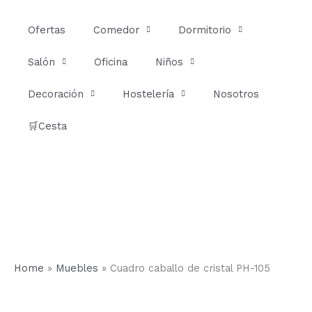
Ir
al
Ofertas
Comedor
Dormitorio
contenido
Salón
Oficina
Niños
Decoración
Hostelería
Nosotros
🛒Cesta
Home
»
Muebles
»
Cuadro caballo de cristal PH-105
Cuadro
caballo