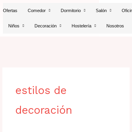
Ir
Ofertas
Comedor
Dormitorio
Salón
Ofici
al
contenido
Niños
Decoración
Hostelería
Nosotros
estilos de
decoración