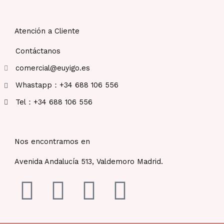
Atención a Cliente
Contáctanos
comercial@euyigo.es
Whastapp：+34 688 106 556
Tel：+34 688 106 556
Nos encontramos en
Avenida Andalucía 513, Valdemoro Madrid.
F
I
Y
T
a
n
o
i