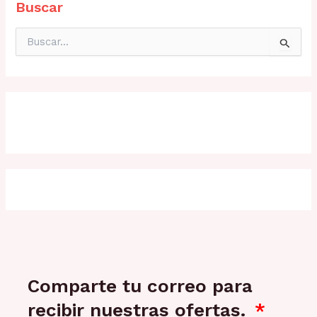
Buscar
B
u
s
c
a
r
p
o
r
:
Comparte tu correo para
recibir nuestras ofertas.