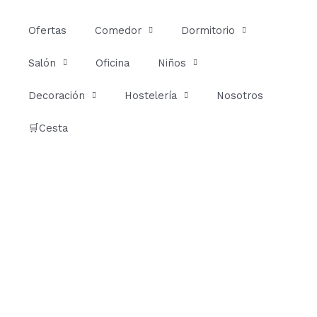
Ir
al
Ofertas
Comedor
Dormitorio
contenido
Salón
Oficina
Niños
Decoración
Hostelería
Nosotros
🛒Cesta