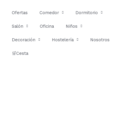
Ir
al
Ofertas
Comedor
Dormitorio
contenido
Salón
Oficina
Niños
Decoración
Hostelería
Nosotros
🛒Cesta