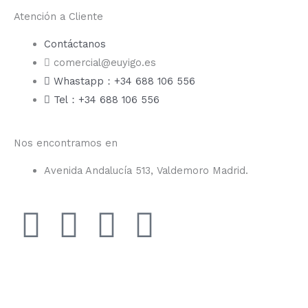
Atención a Cliente
Contáctanos
comercial@euyigo.es
Whastapp：+34 688 106 556
Tel：+34 688 106 556
Nos encontramos en
Avenida Andalucía 513, Valdemoro Madrid.
F
I
Y
T
a
n
o
i
c
s
u
k