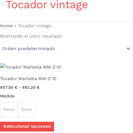
Tocador vintage
Home
»
Tocador vintage
Mostrando el único resultado
Rango
Este
de
producto
precios:
Tocador Marbella MM-Z-10
desde
tiene
907,50 €
907,50
€
-
992,20
€
múltiples
hasta
Medida
992,20 €
variantes.
Las
100cm
120cm
opciones
se
Seleccionar opciones
pueden