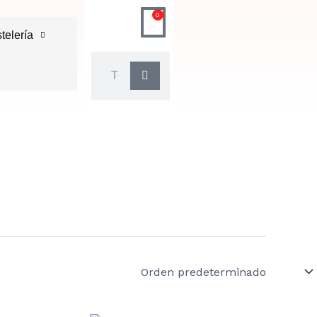
0
Carrito
telería
Buscar