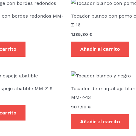
e con bordes redondos MM-
Tocador blanco con pomo c
Z-16
1.185,80
€
 carrito
Añadir al carrito
espejo abatible MM-Z-9
Tocador de maquillaje blan
MM-Z-13
907,50
€
 carrito
Añadir al carrito