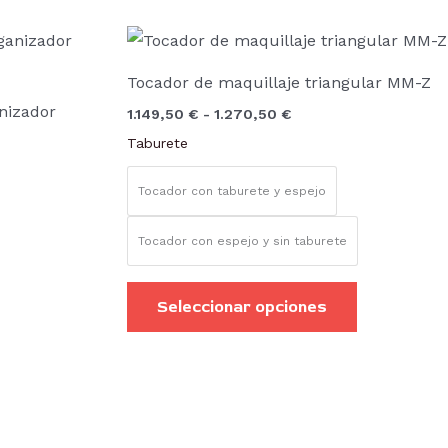
Rango
Este
de
producto
precios:
Tocador de maquillaje triangular MM-Z
desde
tiene
1.149,50 €
nizador
1.149,50
€
-
1.270,50
€
hasta
múltiples
1.270,50 €
Taburete
variantes.
Las
Tocador con taburete y espejo
opciones
se
Tocador con espejo y sin taburete
pueden
elegir
Seleccionar opciones
en
la
página
de
producto