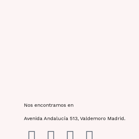
Nos encontramos en
Avenida Andalucía 513, Valdemoro Madrid.
F
I
Y
T