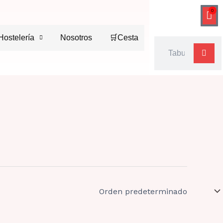
0
Car
Hostelería
Nosotros
🛒Cesta
Buscar