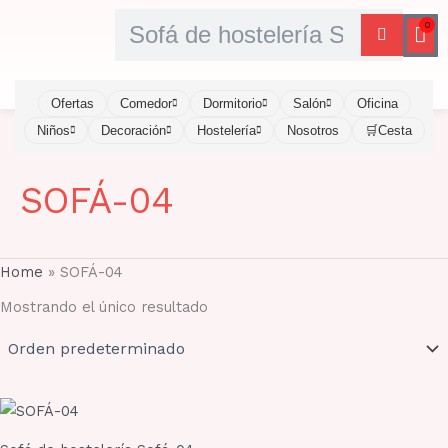
Ir
Buscar
0
Car
al
contenido
Ofertas
Comedor
Dormitorio
Salón
Oficina
Niños
Decoración
Hostelería
Nosotros
🛒Cesta
SOFÁ-04
Home
»
SOFÁ-04
Mostrando el único resultado