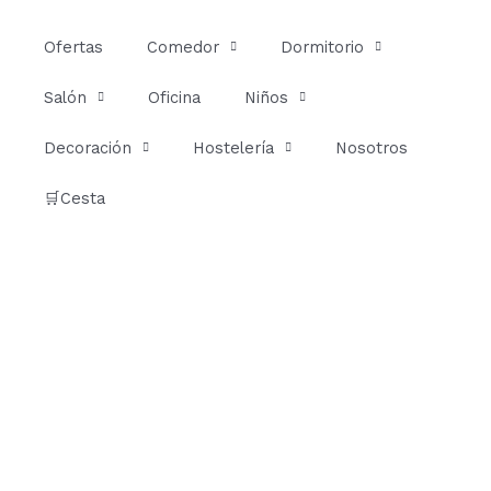
Ir
al
Ofertas
Comedor
Dormitorio
contenido
Salón
Oficina
Niños
Decoración
Hostelería
Nosotros
🛒Cesta