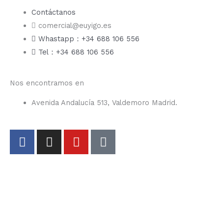
Contáctanos
comercial@euyigo.es
Whastapp：+34 688 106 556
Tel：+34 688 106 556
Nos encontramos en
Avenida Andalucía 513, Valdemoro Madrid.
F
I
Y
T
a
n
o
i
c
s
u
k
e
t
t
t
b
a
u
o
o
g
b
k
o
r
e