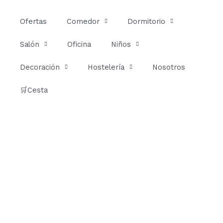
Ir
al
Ofertas
Comedor
Dormitorio
contenido
Salón
Oficina
Niños
Decoración
Hostelería
Nosotros
🛒Cesta