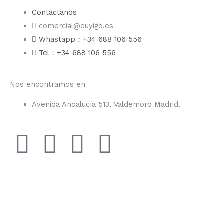
Contáctanos
comercial@euyigo.es
Whastapp：+34 688 106 556
Tel：+34 688 106 556
Nos encontramos en
Avenida Andalucía 513, Valdemoro Madrid.
F
I
Y
T
a
n
o
i
c
s
u
k
e
t
t
t