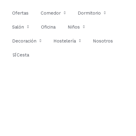
Ir
al
Ofertas
Comedor
Dormitorio
contenido
Salón
Oficina
Niños
Decoración
Hostelería
Nosotros
🛒Cesta