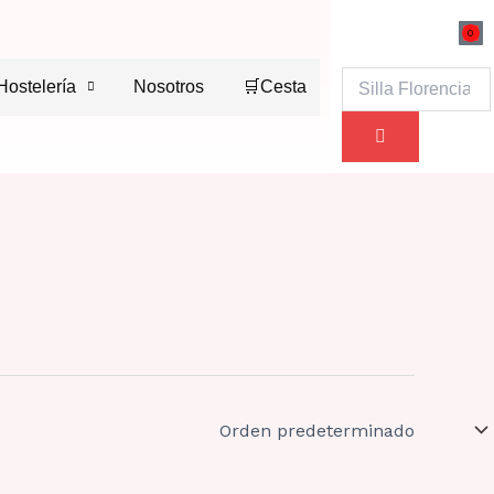
0
Ca
Buscar
Hostelería
Nosotros
🛒Cesta