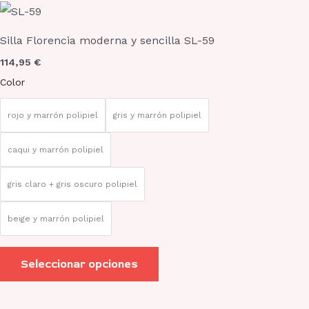
Este
producto
Silla Florencia moderna y sencilla SL-59
tiene
114,95
€
múltiples
Color
variantes.
Las
rojo y marrón polipiel
gris y marrón polipiel
opciones
se
caqui y marrón polipiel
pueden
gris claro + gris oscuro polipiel
elegir
en
beige y marrón polipiel
la
página
Seleccionar opciones
de
producto