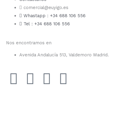
comercial@euyigo.es
Whastapp：+34 688 106 556
Tel：+34 688 106 556
Nos encontramos en
Avenida Andalucía 513, Valdemoro Madrid.
F
I
Y
T
a
n
o
i
c
s
u
k
e
t
t
t