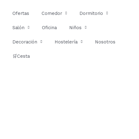
Ir
al
Ofertas
Comedor
Dormitorio
contenido
Salón
Oficina
Niños
Decoración
Hostelería
Nosotros
🛒Cesta