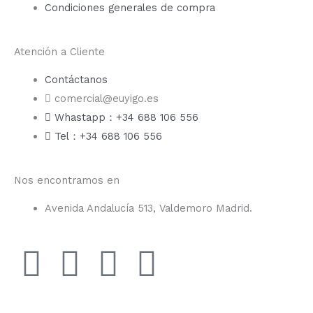
Condiciones generales de compra
Atención a Cliente
Contáctanos
comercial@euyigo.es
Whastapp：+34 688 106 556
Tel：+34 688 106 556
Nos encontramos en
Avenida Andalucía 513, Valdemoro Madrid.
F
I
Y
T
a
n
o
i