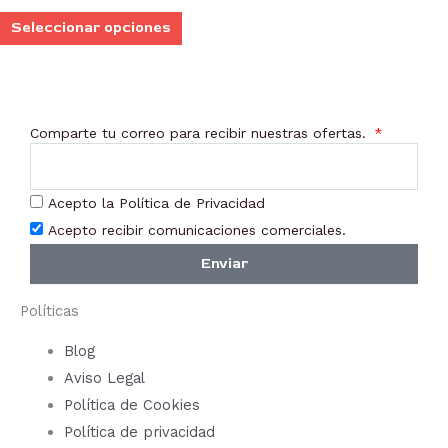
elegir
Seleccionar opciones
en
la
página
de
Comparte tu correo para recibir nuestras ofertas.
producto
Acepto la Política de Privacidad
Acepto recibir comunicaciones comerciales.
Enviar
Políticas
Blog
Aviso Legal
Política de Cookies
Política de privacidad