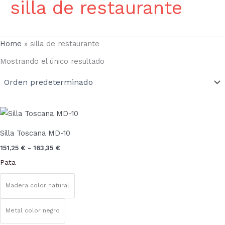
silla de restaurante
Home
»
silla de restaurante
Mostrando el único resultado
Rango
Este
de
producto
precios:
Silla Toscana MD-10
desde
tiene
151,25 €
151,25
€
-
163,35
€
múltiples
hasta
Pata
163,35 €
variantes.
Las
Madera color natural
opciones
se
Metal color negro
pueden