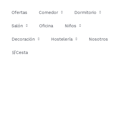
Ir
al
Ofertas
Comedor
Dormitorio
contenido
Salón
Oficina
Niños
Decoración
Hostelería
Nosotros
🛒Cesta