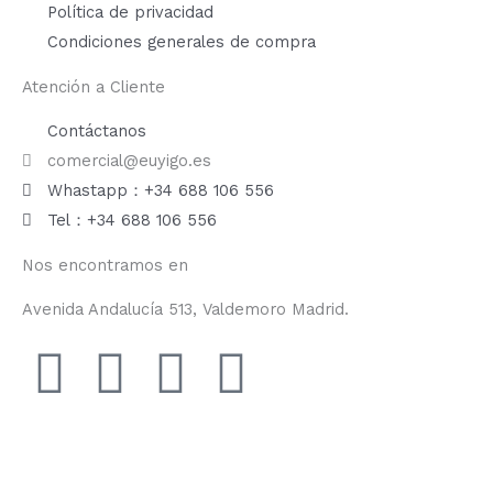
Política de privacidad
Condiciones generales de compra
Atención a Cliente
Contáctanos
comercial@euyigo.es
Whastapp：+34 688 106 556
Tel：+34 688 106 556
Nos encontramos en
Avenida Andalucía 513, Valdemoro Madrid.
F
I
Y
T
a
n
o
i
c
s
u
k