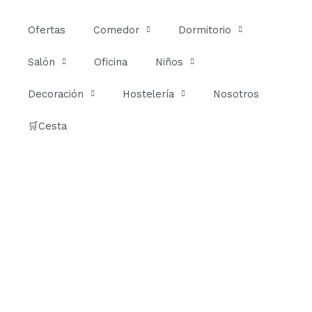
Ir
al
Ofertas
Comedor
Dormitorio
contenido
Salón
Oficina
Niños
Decoración
Hostelería
Nosotros
🛒Cesta