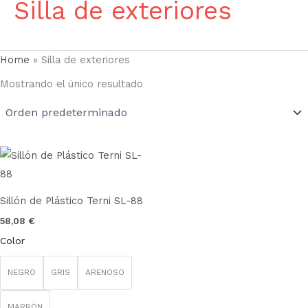
Silla de exteriores
Home
»
Silla de exteriores
Mostrando el único resultado
Este
producto
tiene
Sillón de Plástico Terni SL-88
múltiples
58,08
€
variantes.
Color
Las
opciones
NEGRO
GRIS
ARENOSO
se
pueden
MARRÓN