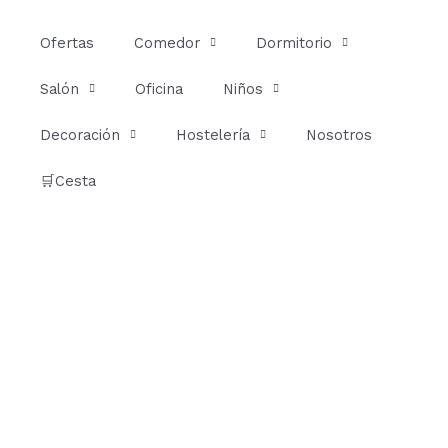
Ir
al
Ofertas
Comedor
Dormitorio
contenido
Salón
Oficina
Niños
Decoración
Hostelería
Nosotros
🛒Cesta