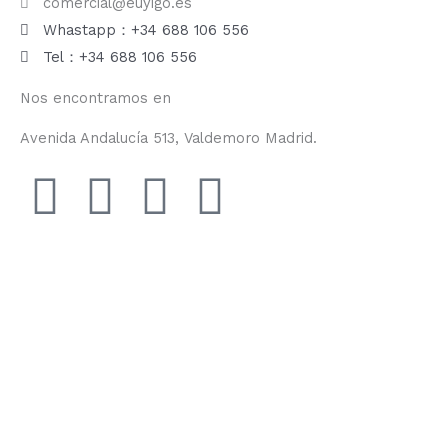
comercial@euyigo.es
Whastapp：+34 688 106 556
Tel：+34 688 106 556
Nos encontramos en
Avenida Andalucía 513, Valdemoro Madrid.
F
I
Y
T
a
n
o
i
c
s
u
k
e
t
t
t
b
a
u
o
o
g
b
k