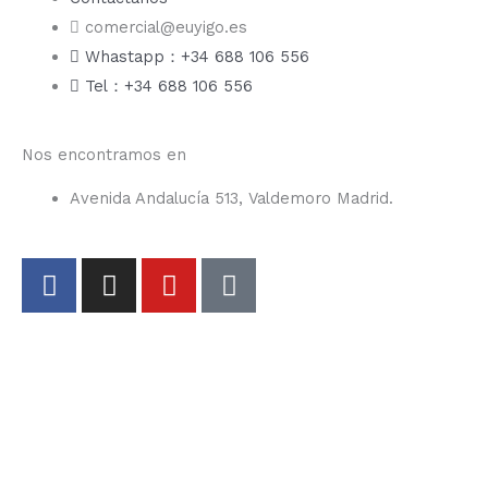
comercial@euyigo.es
Whastapp：+34 688 106 556
Tel：+34 688 106 556
Nos encontramos en
Avenida Andalucía 513, Valdemoro Madrid.
F
I
Y
T
a
n
o
i
c
s
u
k
e
t
t
t
b
a
u
o
o
g
b
k
o
r
e
k
a