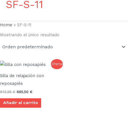
SF-S-11
Home
»
SF-S-11
Mostrando el único resultado
El
El
¡Oferta!
precio
precio
original
actual
Silla de relajación con
era:
es:
913,55 €.
665,50 €.
reposapiés
913,55
€
665,50
€
Añadir al carrito