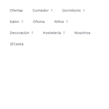
Ir
al
Ofertas
Comedor
Dormitorio
contenido
Salón
Oficina
Niños
Decoración
Hostelería
Nosotros
🛒Cesta