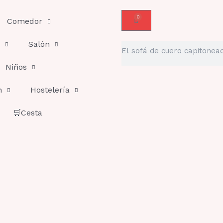
0
Carrito
Comedor
Salón
Buscar
Niños
n
Hostelería
🛒Cesta