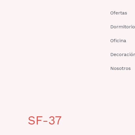
Ir
al
Ofertas
contenido
Dormitorio
Oficina
Decoració
Nosotros
SF-37