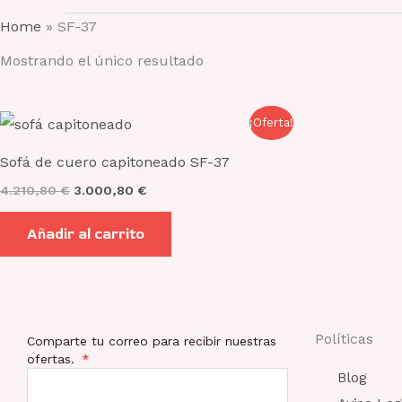
Home
»
SF-37
Mostrando el único resultado
El
El
¡Oferta!
precio
precio
original
actual
Sofá de cuero capitoneado SF-37
era:
es:
4.210,80 €.
3.000,80 €.
4.210,80
€
3.000,80
€
Añadir al carrito
Políticas
Comparte tu correo para recibir nuestras
ofertas.
Blog