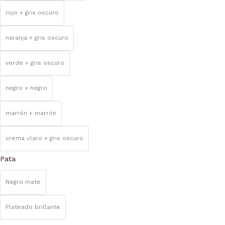
elegir
rojo + gris oscuro
en
la
naranja + gris oscuro
página
verde + gris oscuro
de
producto
negro + negro
marrón + marrón
crema claro + gris oscuro
Pata
Negro mate
Plateado brillante