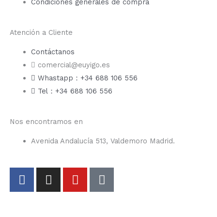
Condiciones generales de compra
Atención a Cliente
Contáctanos
comercial@euyigo.es
Whastapp：+34 688 106 556
Tel：+34 688 106 556
Nos encontramos en
Avenida Andalucía 513, Valdemoro Madrid.
F
I
Y
T
a
n
o
i
c
s
u
k
e
t
t
t