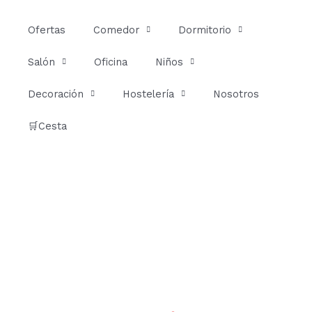
Ir
al
Ofertas
Comedor
Dormitorio
contenido
Salón
Oficina
Niños
Decoración
Hostelería
Nosotros
🛒Cesta