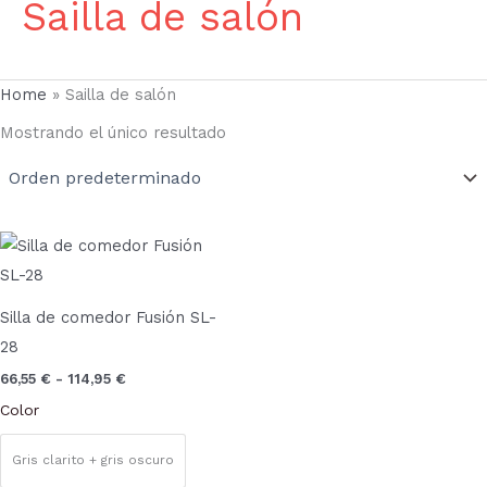
Sailla de salón
Home
»
Sailla de salón
Mostrando el único resultado
Rango
Este
de
producto
precios:
desde
tiene
66,55 €
Silla de comedor Fusión SL-
múltiples
hasta
28
114,95 €
variantes.
66,55
€
-
114,95
€
Las
Color
opciones
se
Gris clarito + gris oscuro
pueden