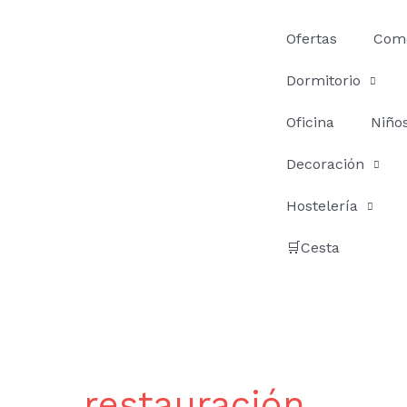
Ir
al
Ofertas
Com
contenido
Dormitorio
Oficina
Niño
Decoración
Hostelería
🛒Cesta
restauración