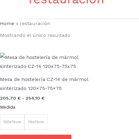
Home
»
restauración
Mostrando el único resultado
Rango
Este
de
producto
precios:
desde
tiene
205,70 €
Mesa de hostelería CZ-14 de mármol
hasta
múltiples
sinterizado 120×75-75×75
254,10 €
variantes.
205,70
€
-
254,10
€
Las
Medida
opciones
se
120x75cm
75x75cm
pueden
elegir