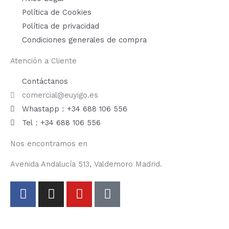
Política de Cookies
Política de privacidad
Condiciones generales de compra
Atención a Cliente
Contáctanos
comercial@euyigo.es
Whastapp：+34 688 106 556
Tel：+34 688 106 556
Nos encontramos en
Avenida Andalucía 513, Valdemoro Madrid.
F
I
Y
T
a
n
o
i
c
s
u
k
e
t
t
t