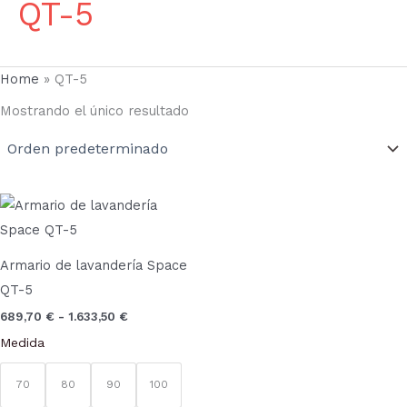
QT-5
Home
»
QT-5
Mostrando el único resultado
Rango
Este
de
producto
precios:
desde
tiene
689,70 €
Armario de lavandería Space
múltiples
hasta
QT-5
1.633,50 €
variantes.
689,70
€
-
1.633,50
€
Las
Medida
opciones
se
70
80
90
100
pueden