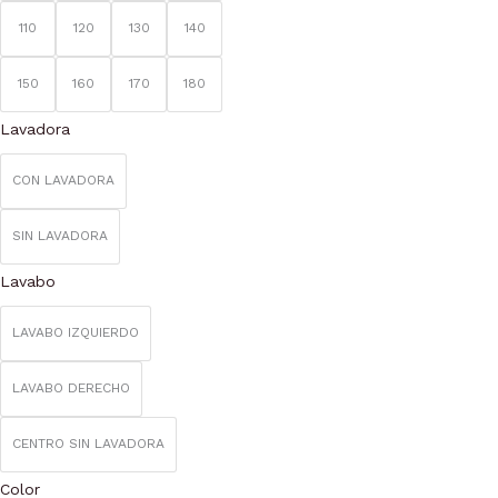
elegir
110
120
130
140
en
la
150
160
170
180
página
Lavadora
de
producto
CON LAVADORA
SIN LAVADORA
Lavabo
LAVABO IZQUIERDO
LAVABO DERECHO
CENTRO SIN LAVADORA
Color