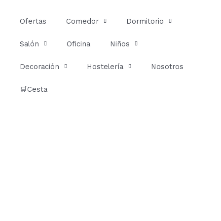
Ir
al
Ofertas
Comedor
Dormitorio
contenido
Salón
Oficina
Niños
Decoración
Hostelería
Nosotros
🛒Cesta