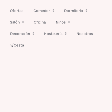
Ir
al
Ofertas
Comedor
Dormitorio
contenido
Salón
Oficina
Niños
Decoración
Hostelería
Nosotros
🛒Cesta