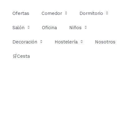
Ir
al
Ofertas
Comedor
Dormitorio
contenido
Salón
Oficina
Niños
Decoración
Hostelería
Nosotros
🛒Cesta