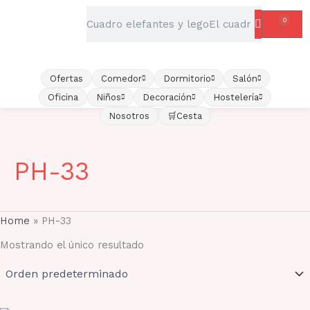
Ir
Buscar
0
Carrit
al
contenido
Ofertas
Comedor
Dormitorio
Salón
Oficina
Niños
Decoración
Hostelería
Nosotros
🛒Cesta
PH-33
Home
»
PH-33
Mostrando el único resultado