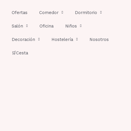
Ir
al
Ofertas
Comedor
Dormitorio
contenido
Salón
Oficina
Niños
Decoración
Hostelería
Nosotros
🛒Cesta