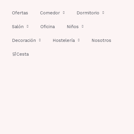
Ir
al
Ofertas
Comedor
Dormitorio
contenido
Salón
Oficina
Niños
Decoración
Hostelería
Nosotros
🛒Cesta