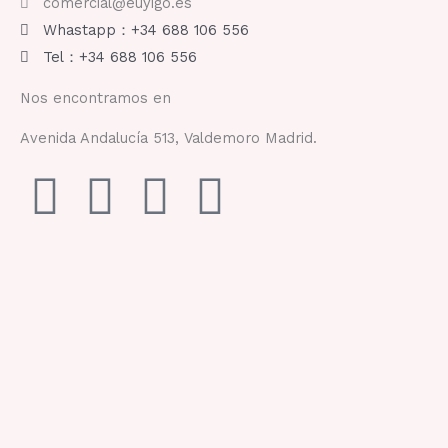
comercial@euyigo.es
Whastapp：+34 688 106 556
Tel：+34 688 106 556
Nos encontramos en
Avenida Andalucía 513, Valdemoro Madrid.
F
I
Y
T
a
n
o
i
c
s
u
k
e
t
t
t
b
a
u
o
o
g
b
k