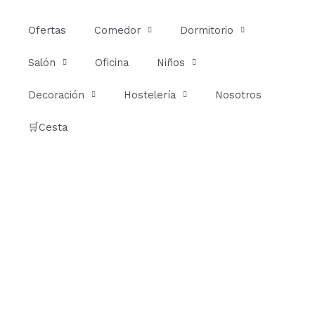
Ir
al
Ofertas
Comedor
Dormitorio
contenido
Salón
Oficina
Niños
Decoración
Hostelería
Nosotros
🛒Cesta