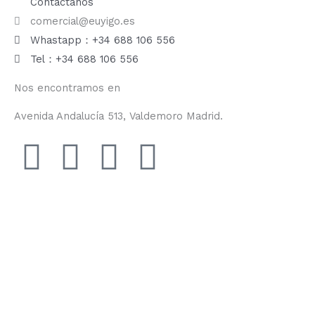
Contáctanos
comercial@euyigo.es
Whastapp：+34 688 106 556
Tel：+34 688 106 556
Nos encontramos en
Avenida Andalucía 513, Valdemoro Madrid.
F
I
Y
T
a
n
o
i
c
s
u
k
e
t
t
t
b
a
u
o