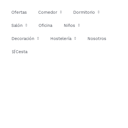
Ir
al
Ofertas
Comedor
Dormitorio
contenido
Salón
Oficina
Niños
Decoración
Hostelería
Nosotros
🛒Cesta