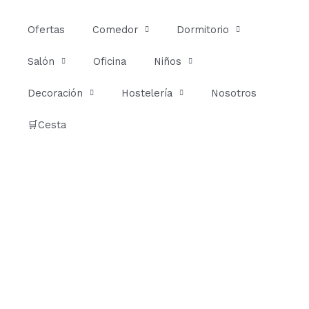
Ir
al
Ofertas
Comedor
Dormitorio
contenido
Salón
Oficina
Niños
Decoración
Hostelería
Nosotros
🛒Cesta