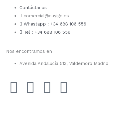
Contáctanos
comercial@euyigo.es
Whastapp：+34 688 106 556
Tel：+34 688 106 556
Nos encontramos en
Avenida Andalucía 513, Valdemoro Madrid.
F
I
Y
T
a
n
o
i
c
s
u
k
e
t
t
t