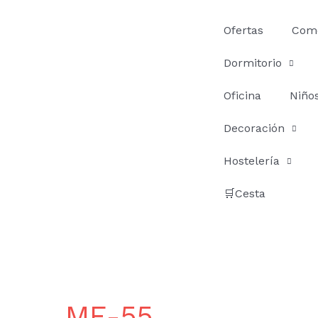
Ir
al
Ofertas
Com
contenido
Dormitorio
Oficina
Niño
Decoración
Hostelería
🛒Cesta
ME-55