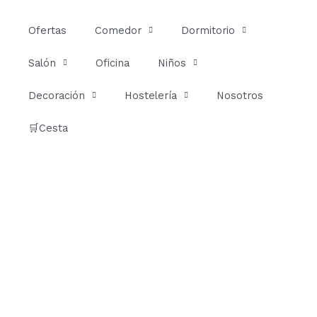
Ir
al
Ofertas
Comedor
Dormitorio
contenido
Salón
Oficina
Niños
Decoración
Hostelería
Nosotros
🛒Cesta