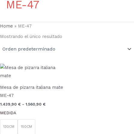
ME-47
Home
»
ME-47
Mostrando el único resultado
Rango
Este
de
producto
precios:
desde
tiene
1.439,90 €
Mesa de pizarra italiana mate
múltiples
hasta
ME-47
1.560,90 €
variantes.
1.439,90
€
-
1.560,90
€
Las
MEDIDA
opciones
se
130CM
150CM
pueden