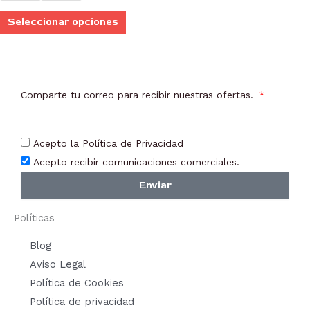
elegir
Seleccionar opciones
en
la
página
de
Comparte tu correo para recibir nuestras ofertas.
producto
Acepto la Política de Privacidad
Acepto recibir comunicaciones comerciales.
Enviar
Políticas
Blog
Aviso Legal
Política de Cookies
Política de privacidad