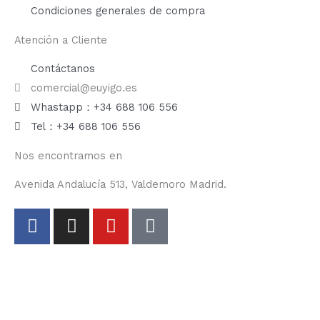
Condiciones generales de compra
Atención a Cliente
Contáctanos
comercial@euyigo.es
Whastapp：+34 688 106 556
Tel：+34 688 106 556
Nos encontramos en
Avenida Andalucía 513, Valdemoro Madrid.
F
I
Y
T
a
n
o
i
c
s
u
k
e
t
t
t
b
a
u
o
o
g
b
k