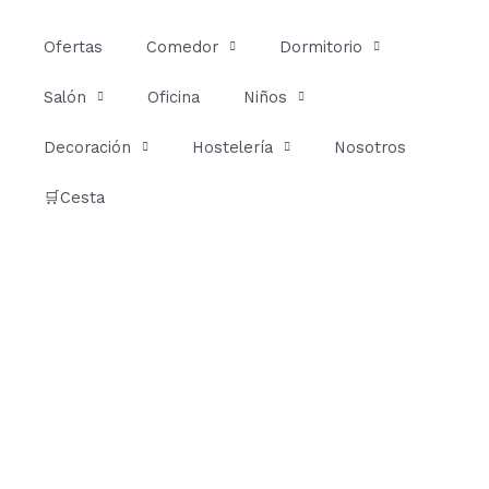
Ir
al
Ofertas
Comedor
Dormitorio
contenido
Salón
Oficina
Niños
Decoración
Hostelería
Nosotros
🛒Cesta