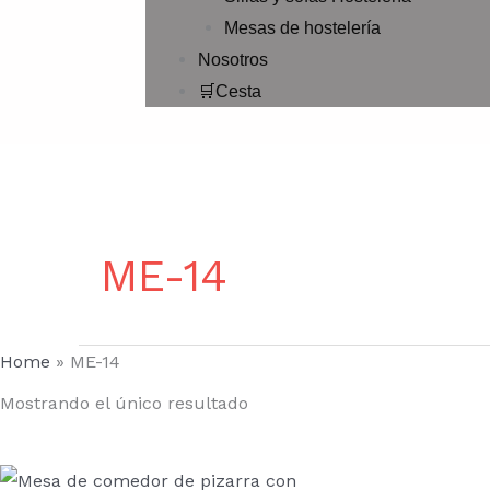
Mesas de hostelería
Nosotros
🛒Cesta
ME-14
Home
»
ME-14
Mostrando el único resultado
Rango
Este