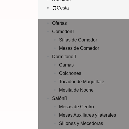
🛒Cesta
Ofertas
Comedor
Sillas de Comedor
Mesas de Comedor
Dormitorio
Camas
Colchones
Tocador de Maquillaje
Mesita de Noche
Salón
Mesas de Centro
Mesas Auxiliares y laterales
Sillones y Mecedoras