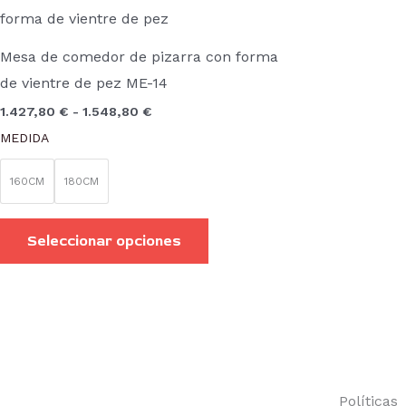
de
producto
precios:
desde
tiene
1.427,80 €
Mesa de comedor de pizarra con forma
hasta
múltiples
de vientre de pez ME-14
1.548,80 €
variantes.
1.427,80
€
-
1.548,80
€
Las
MEDIDA
opciones
se
160CM
180CM
pueden
elegir
Seleccionar opciones
en
la
página
de
producto
Políticas