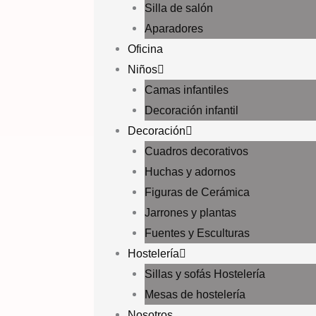
Silla de salón
Aparadores
Oficina
Niños
Camas infantiles
Decoración infantil
Decoración
Cuadros decorativos
Huchas y adornos
Figuras de Cerámica
Jarrones y plantas
Fuentes y Esculturas
Hostelería
Sillas y sofás Hostelería
Mesas de hostelería
Nosotros