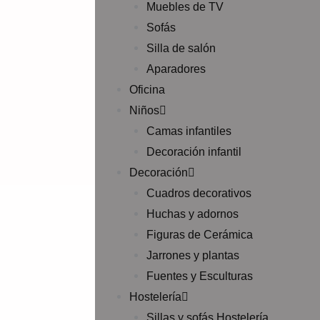
Muebles de TV
Sofás
Silla de salón
Aparadores
Oficina
Niños
Camas infantiles
Decoración infantil
Decoración
Cuadros decorativos
Huchas y adornos
Figuras de Cerámica
Jarrones y plantas
Fuentes y Esculturas
Hostelería
Sillas y sofás Hostelería