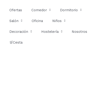
Ir
al
Ofertas
Comedor
Dormitorio
contenido
Salón
Oficina
Niños
Decoración
Hostelería
Nosotros
🛒Cesta