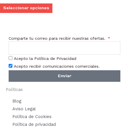
elegir
Seleccionar opciones
en
la
página
de
Comparte tu correo para recibir nuestras ofertas.
producto
Acepto la Política de Privacidad
Acepto recibir comunicaciones comerciales.
Enviar
Políticas
Blog
Aviso Legal
Política de Cookies
Política de privacidad