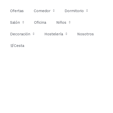
Ir
al
Ofertas
Comedor
Dormitorio
contenido
Salón
Oficina
Niños
Decoración
Hostelería
Nosotros
🛒Cesta