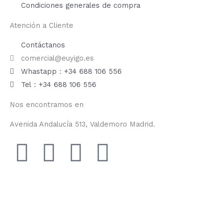
Condiciones generales de compra
Atención a Cliente
Contáctanos
comercial@euyigo.es
Whastapp：+34 688 106 556
Tel：+34 688 106 556
Nos encontramos en
Avenida Andalucía 513, Valdemoro Madrid.
F
I
Y
T
a
n
o
i
c
s
u
k