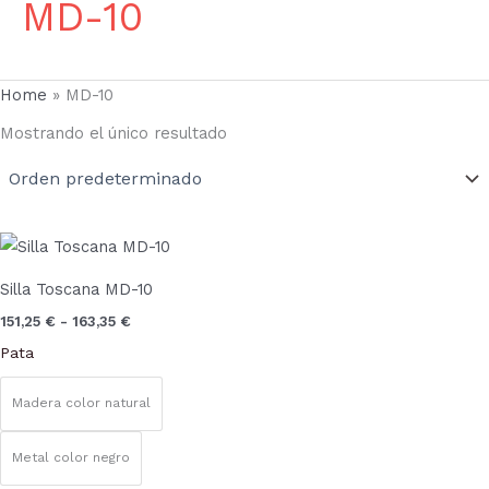
MD-10
Home
»
MD-10
Mostrando el único resultado
Rango
Este
de
producto
precios:
Silla Toscana MD-10
desde
tiene
151,25 €
151,25
€
-
163,35
€
múltiples
hasta
Pata
163,35 €
variantes.
Las
Madera color natural
opciones
se
Metal color negro
pueden