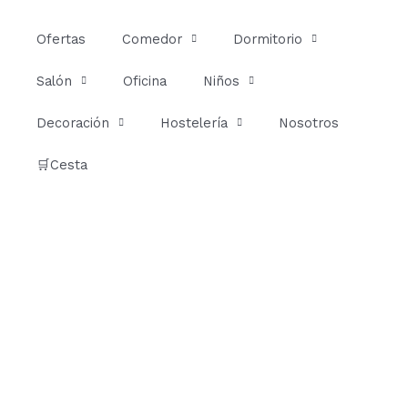
Ir
al
Ofertas
Comedor
Dormitorio
contenido
Salón
Oficina
Niños
Decoración
Hostelería
Nosotros
🛒Cesta