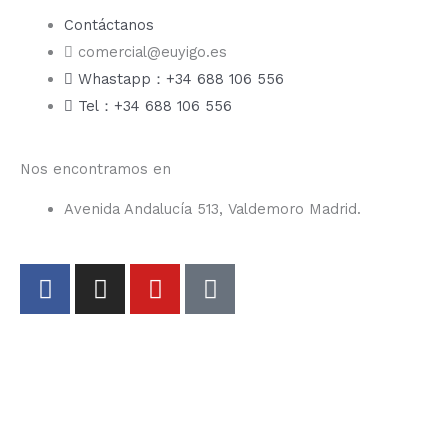
Contáctanos
comercial@euyigo.es
Whastapp：+34 688 106 556
Tel：+34 688 106 556
Nos encontramos en
Avenida Andalucía 513, Valdemoro Madrid.
F
I
Y
T
a
n
o
i
c
s
u
k
e
t
t
t
b
a
u
o
o
g
b
k
o
r
e