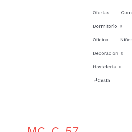
Ir
al
Ofertas
Com
contenido
Dormitorio
Oficina
Niño
Decoración
Hostelería
🛒Cesta
MC-C-57