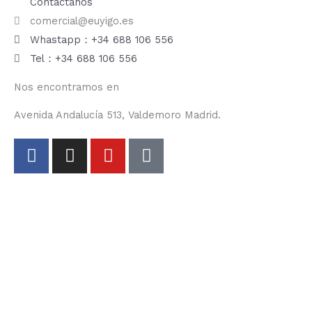
Contáctanos
comercial@euyigo.es
Whastapp：+34 688 106 556
Tel：+34 688 106 556
Nos encontramos en
Avenida Andalucía 513, Valdemoro Madrid.
F
I
Y
T
a
n
o
i
c
s
u
k
e
t
t
t
b
a
u
o
o
g
b
k
o
r
e
k
a
-
m
f