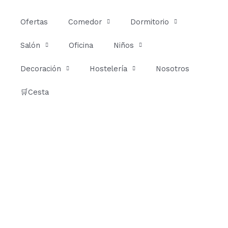
Ir
al
Ofertas
Comedor
Dormitorio
contenido
Salón
Oficina
Niños
Decoración
Hostelería
Nosotros
🛒Cesta