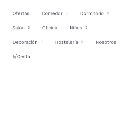
Ir
al
Ofertas
Comedor
Dormitorio
contenido
Salón
Oficina
Niños
Decoración
Hostelería
Nosotros
🛒Cesta