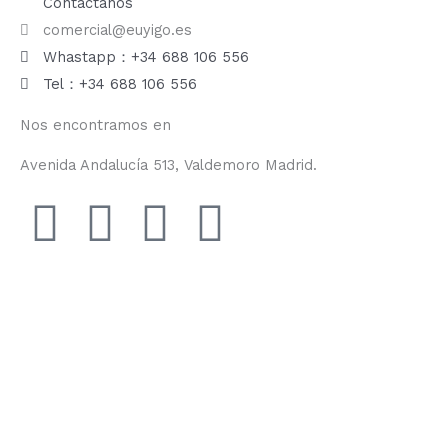
Contáctanos
comercial@euyigo.es
Whastapp：+34 688 106 556
Tel：+34 688 106 556
Nos encontramos en
Avenida Andalucía 513, Valdemoro Madrid.
F
I
Y
T
a
n
o
i
c
s
u
k
e
t
t
t
b
a
u
o