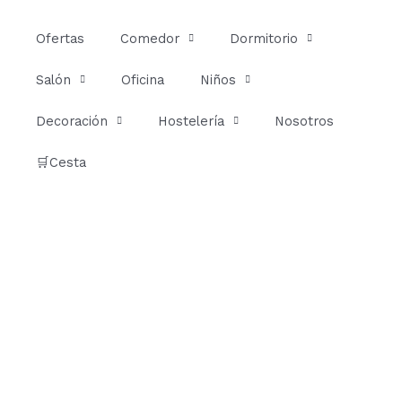
Ir
al
Ofertas
Comedor
Dormitorio
contenido
Salón
Oficina
Niños
Decoración
Hostelería
Nosotros
🛒Cesta