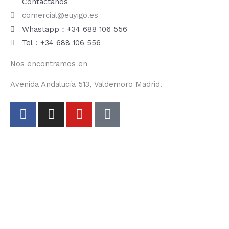
Contáctanos
comercial@euyigo.es
Whastapp：+34 688 106 556
Tel：+34 688 106 556
Nos encontramos en
Avenida Andalucía 513, Valdemoro Madrid.
F
I
Y
T
a
n
o
i
c
s
u
k
e
t
t
t
b
a
u
o
o
g
b
k
o
r
e
k
a
-
m
f