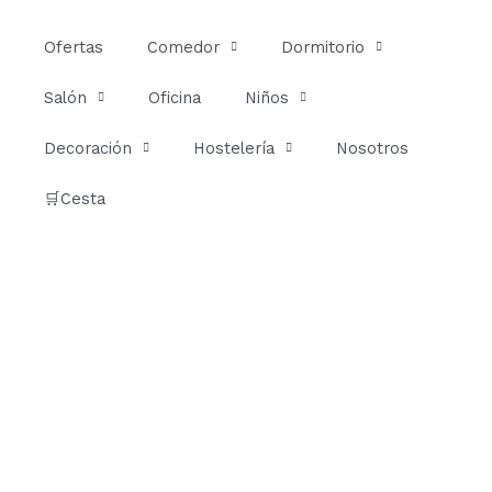
Ir
al
Ofertas
Comedor
Dormitorio
contenido
Salón
Oficina
Niños
Decoración
Hostelería
Nosotros
🛒Cesta