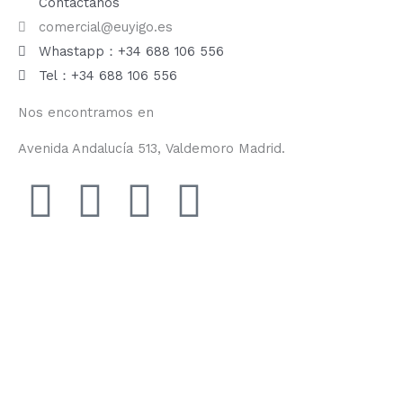
Contáctanos
comercial@euyigo.es
Whastapp：+34 688 106 556
Tel：+34 688 106 556
Nos encontramos en
Avenida Andalucía 513, Valdemoro Madrid.
F
I
Y
T
a
n
o
i
c
s
u
k
e
t
t
t
b
a
u
o