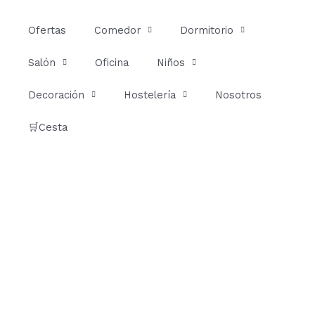
Ir
al
Ofertas
Comedor
Dormitorio
contenido
Salón
Oficina
Niños
Decoración
Hostelería
Nosotros
🛒Cesta