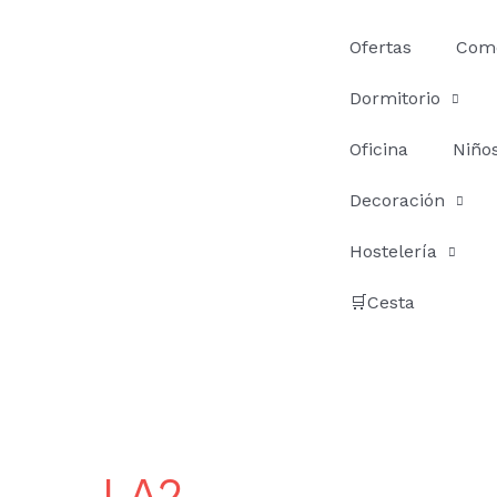
Ir
al
Ofertas
Com
contenido
Dormitorio
Oficina
Niño
Decoración
Hostelería
🛒Cesta
LA2