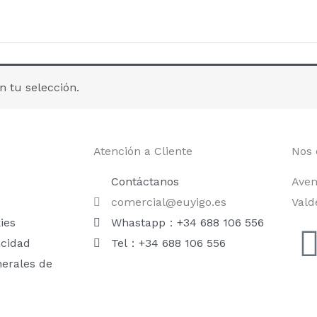
 tu selección.
Atención a Cliente
Nos 
Contáctanos
Aven
comercial@euyigo.es
Vald
ies
Whastapp：+34 688 106 556
acidad
Tel：+34 688 106 556
nerales de