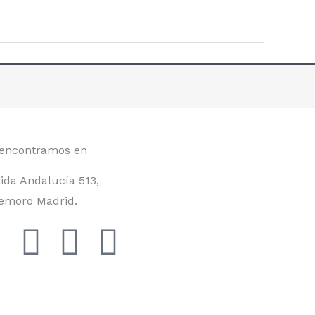
encontramos en
ida Andalucía 513,
emoro Madrid.
F
I
Y
T
a
n
o
i
c
s
u
k