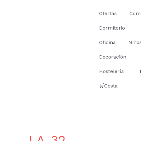
Ir
al
Ofertas
Com
contenido
Dormitorio
Oficina
Niño
Decoración
Hostelería
🛒Cesta
LA-32