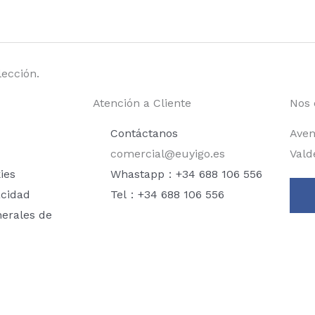
ección.
Atención a Cliente
Nos 
Contáctanos
Aven
comercial@euyigo.es
Vald
ies
Whastapp：+34 688 106 556
acidad
Tel：+34 688 106 556
nerales de