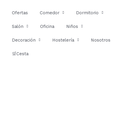
Ir
al
Ofertas
Comedor
Dormitorio
contenido
Salón
Oficina
Niños
Decoración
Hostelería
Nosotros
🛒Cesta