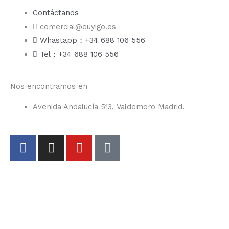
Contáctanos
comercial@euyigo.es
Whastapp：+34 688 106 556
Tel：+34 688 106 556
Nos encontramos en
Avenida Andalucía 513, Valdemoro Madrid.
F
I
Y
T
a
n
o
i
c
s
u
k
e
t
t
t
b
a
u
o
o
g
b
k
o
r
e