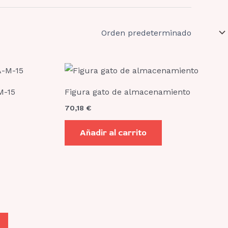
Este
producto
:
M-15
Figura gato de almacenamiento
tiene
80 €
70,18
€
múltiples
0 €
variantes.
Añadir al carrito
Las
opciones
se
pueden
elegir
en