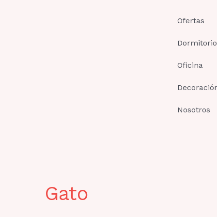
Ir
al
Ofertas
contenido
Dormitorio
Oficina
Decoració
Nosotros
Gato