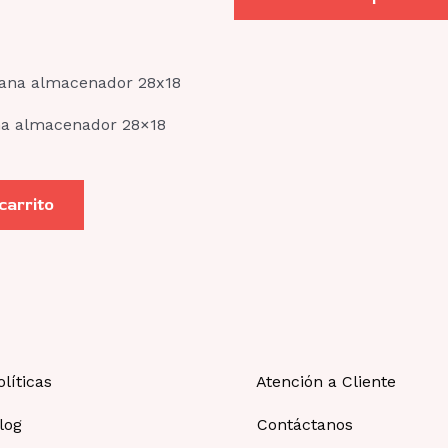
na almacenador 28×18
 carrito
olíticas
Atención a Cliente
log
Contáctanos