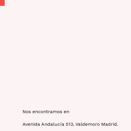
la
página
de
producto
Nos encontramos en
Avenida Andalucía 513, Valdemoro Madrid.