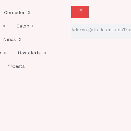
0
Carrito
Comedor
Salón
Buscar
Niños
n
Hostelería
🛒Cesta