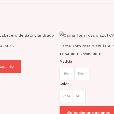
Rango
de
precios
CA-M-16
Cama Tom rosa o azul CA-
desde
1.064,
1.064,80
€
-
1.185,80
€
hasta
1.185,8
Medida
 carrito
135cm
150cm
Color
Rosa
Azul
Seleccionar opciones