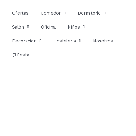
Ir
al
Ofertas
Comedor
Dormitorio
contenido
Salón
Oficina
Niños
Decoración
Hostelería
Nosotros
🛒Cesta