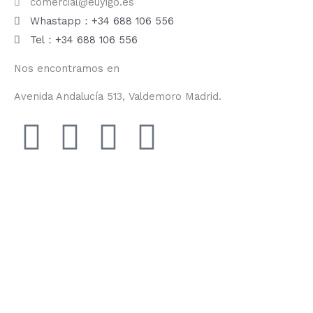
comercial@euyigo.es
Whastapp：+34 688 106 556
Tel：+34 688 106 556
Nos encontramos en
Avenida Andalucía 513, Valdemoro Madrid.
F
I
Y
T
a
n
o
i
c
s
u
k
e
t
t
t
b
a
u
o
o
g
b
k