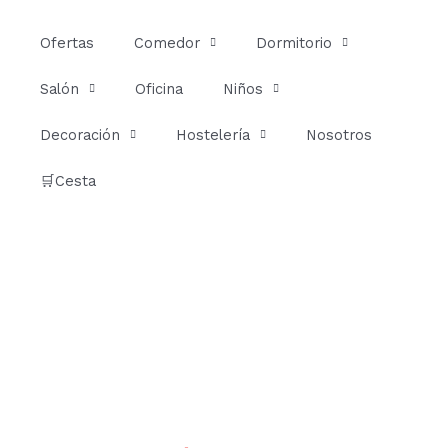
Ir
al
Ofertas
Comedor
Dormitorio
contenido
Salón
Oficina
Niños
Decoración
Hostelería
Nosotros
🛒Cesta