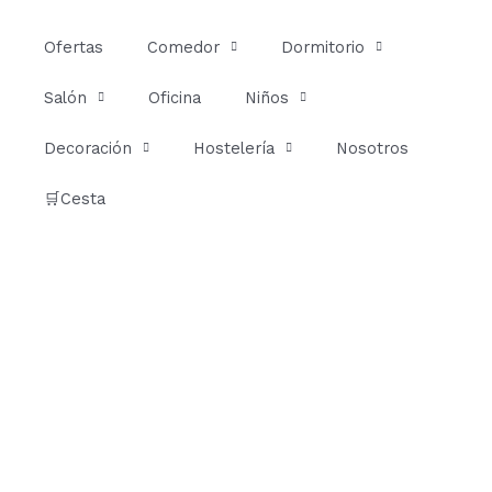
Ir
al
Ofertas
Comedor
Dormitorio
contenido
Salón
Oficina
Niños
Decoración
Hostelería
Nosotros
🛒Cesta