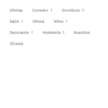
Ir
al
Ofertas
Comedor
Dormitorio
contenido
Salón
Oficina
Niños
Decoración
Hostelería
Nosotros
🛒Cesta