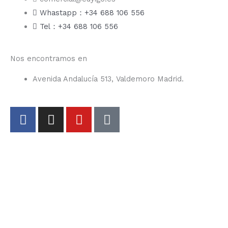
Whastapp：+34 688 106 556
Tel：+34 688 106 556
Nos encontramos en
Avenida Andalucía 513, Valdemoro Madrid.
F
I
Y
T
a
n
o
i
c
s
u
k
e
t
t
t
b
a
u
o
o
g
b
k
o
r
e
k
a
-
m
f