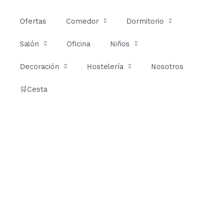
Ir
al
Ofertas
Comedor
Dormitorio
contenido
Salón
Oficina
Niños
Decoración
Hostelería
Nosotros
🛒Cesta