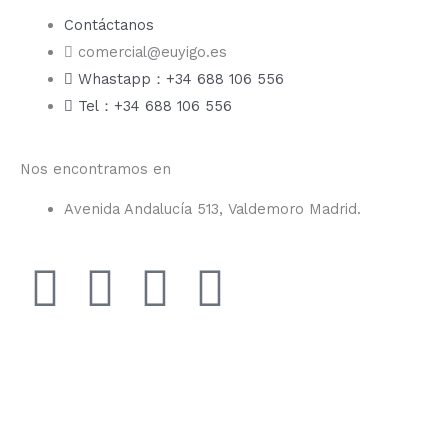
Contáctanos
comercial@euyigo.es
Whastapp：+34 688 106 556
Tel：+34 688 106 556
Nos encontramos en
Avenida Andalucía 513, Valdemoro Madrid.
F
I
Y
T
a
n
o
i
c
s
u
k
e
t
t
t